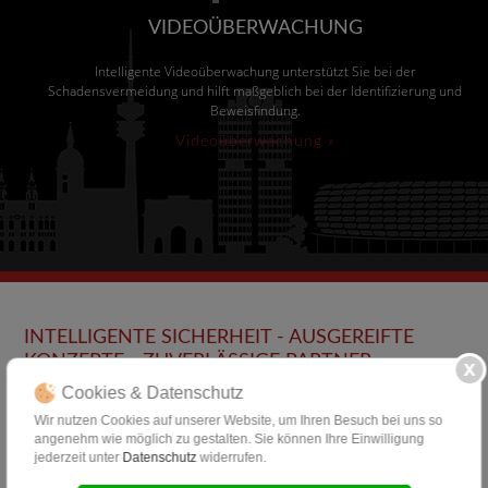
VIDEOÜBERWACHUNG
Intelligente Videoüberwachung unterstützt Sie bei der
Schadensvermeidung und hilft maßgeblich bei der Identifizierung und
Beweisfindung.
Videoüberwachung »
INTELLIGENTE SICHERHEIT - AUSGEREIFTE
KONZEPTE - ZUVERLÄSSIGE PARTNER
Cookies & Datenschutz
Wir nutzen Cookies auf unserer Website, um Ihren Besuch bei uns so
angenehm wie möglich zu gestalten. Sie können Ihre Einwilligung
jederzeit unter
Datenschutz
widerrufen.