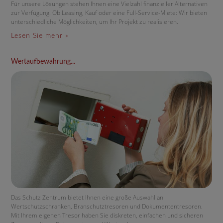
Für unsere Lösungen stehen Ihnen eine Vielzahl finanzieller Alternativen
zur Verfügung. Ob Leasing, Kauf oder eine Full-Service-Miete: Wir bieten
unterschiedliche Möglichkeiten, um Ihr Projekt zu realisieren.
Lesen Sie mehr »
Wertaufbewahrung...
Das Schutz Zentrum bietet Ihnen eine große Auswahl an
Wertschutzschranken, Branschutztresoren und Dokumententresoren.
Mit Ihrem eigenen Tresor haben Sie diskreten, einfachen und sicheren